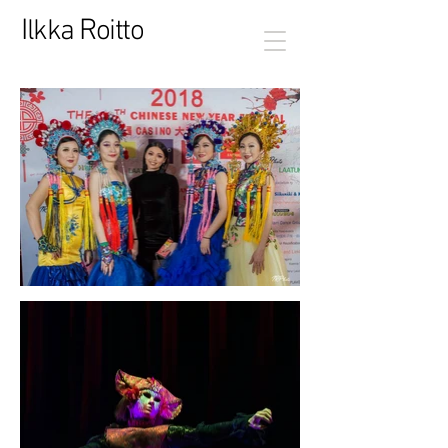
I
R
lkka
oitto